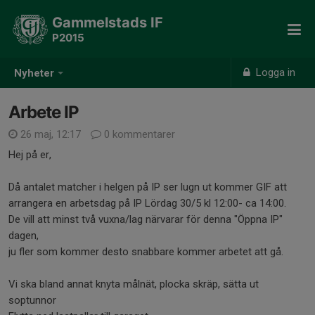
Gammelstads IF
P2015
Logga in
Nyheter
Arbete IP
26 maj, 12:17
0 kommentarer
Hej på er,
Då antalet matcher i helgen på IP ser lugn ut kommer GIF att
arrangera en arbetsdag på IP Lördag 30/5 kl 12:00- ca 14:00.
De vill att minst två vuxna/lag närvarar för denna "Öppna IP"
dagen,
ju fler som kommer desto snabbare kommer arbetet att gå.
Vi ska bland annat knyta målnät, plocka skräp, sätta ut
soptunnor