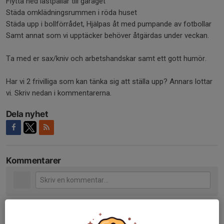
Flytta ned lastpallar till garaget
Städa omklädningsrummen i röda huset
Städa upp i bollförrådet, Hjälpas åt med pumpande av fotbollar
Samt annat som vi upptäcker behöver åtgärdas under veckan.
Ta med er sax/kniv och arbetshandskar samt ett gott humör.
Har vi 2 frivilliga som kan tänka sig att ställa upp? Annars lottar
vi. Skriv nedan i kommentarerna.
Dela nyhet
Kommentarer
Tidigare nyheter