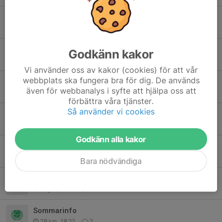
Försäljning
4 aug, 20:44
0
I händelse av dåligt väder
Godkänn kakor
31 jul, 07:16
0
Vi använder oss av kakor (cookies) för att vår
webbplats ska fungera bra för dig. De används
Lagen till GIF-cupen
även för webbanalys i syfte att hjälpa oss att
28 jul, 12:15
0
förbättra våra tjänster.
Så använder vi cookies
Inför GIF-cupen
27 jul, 20:50
0
Godkänn alla kakor
Arbetsuppgifter GIF-cupen
14 jul, 19:08
9
Bara nödvändiga
Kioskvecka vecka 30: Charlie och Oliver
29 jun, 12:05
0
Sommarinfo
28 jun, 18:22
2