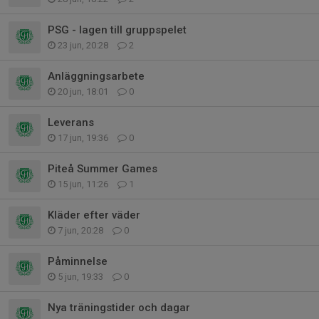
PSG - lagen till gruppspelet
23 jun, 20:28
2
Anläggningsarbete
20 jun, 18:01
0
Leverans
17 jun, 19:36
0
Piteå Summer Games
15 jun, 11:26
1
Kläder efter väder
7 jun, 20:28
0
Påminnelse
5 jun, 19:33
0
Nya träningstider och dagar