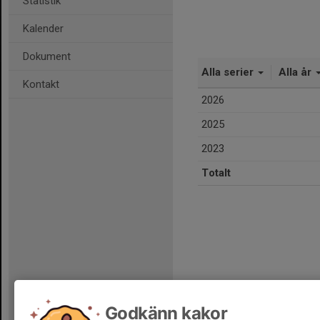
Statistik
Kalender
Dokument
Alla serier
Alla år
Kontakt
2026
2025
2023
Totalt
Godkänn kakor