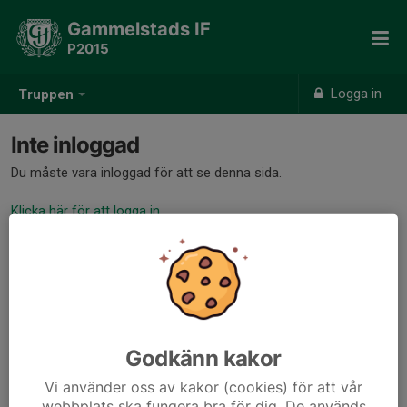
Gammelstads IF
P2015
Logga in
Truppen
Inte inloggad
Du måste vara inloggad för att se denna sida.
Klicka här för att logga in
Godkänn kakor
Vi använder oss av kakor (cookies) för att vår
webbplats ska fungera bra för dig. De används