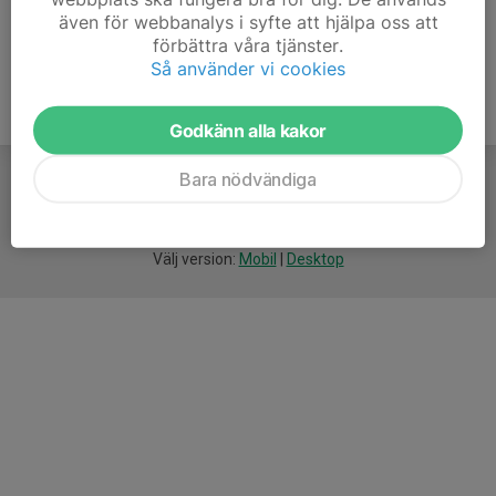
även för webbanalys i syfte att hjälpa oss att
förbättra våra tjänster.
Så använder vi cookies
Godkänn alla kakor
Bara nödvändiga
För
smarta
idrottsföreningar
Välj version:
Mobil
|
Desktop