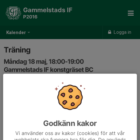
Gammelstads IF
P2016
Logga in
Kalender
Träning
Måndag 18 maj, 18:00-19:00
Gammelstads IF konstgräset BC
Samling: 17:50
Godkänn kakor
Vi använder oss av kakor (cookies) för att vår
webbplats ska fungera bra för dig. De används