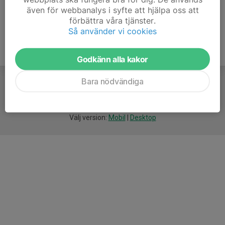
även för webbanalys i syfte att hjälpa oss att
förbättra våra tjänster.
Så använder vi cookies
Godkänn alla kakor
Bara nödvändiga
För
smarta
idrottsföreningar
Välj version:
Mobil
|
Desktop