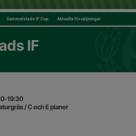
Gammelstads IF Cup
Aktuella försäljningar
ds IF
30-19:30
turgräs / C och E planer