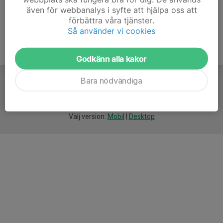
även för webbanalys i syfte att hjälpa oss att
förbättra våra tjänster.
Så använder vi cookies
Godkänn alla kakor
Bara nödvändiga
För
smarta
idrottsföreningar
Välj version:
Mobil
|
Desktop