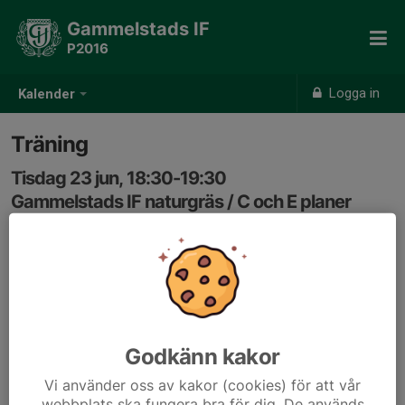
Gammelstads IF
P2016
Logga in
Kalender
Träning
Tisdag 23 jun, 18:30-19:30
Gammelstads IF naturgräs / C och E planer
Samling: 18:30
Godkänn kakor
Vi använder oss av kakor (cookies) för att vår
webbplats ska fungera bra för dig. De används