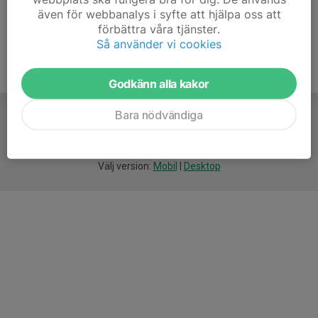
även för webbanalys i syfte att hjälpa oss att
förbättra våra tjänster.
Så använder vi cookies
Godkänn alla kakor
Bara nödvändiga
För
smarta
idrottsföreningar
Välj version:
Mobil
|
Desktop