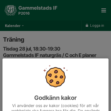
Gammelstads IF
P2016
Logga in
Kalender
Träning
Tisdag 28 jul, 18:30-19:30
Gammelstads IF naturgräs / C och E planer
Samling: 18:20
Godkänn kakor
Vi använder oss av kakor (cookies) för att vår
webbplats ska fungera bra för dig. De används