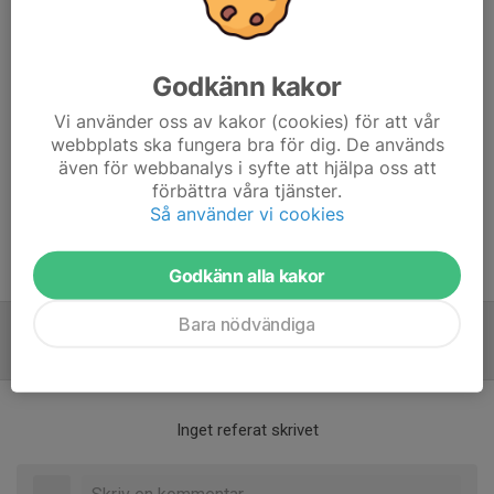
Albin
Lukas
Leon
Ole
Godkänn kakor
John
Wilton
Vi använder oss av kakor (cookies) för att vår
Wilde
webbplats ska fungera bra för dig. De används
Norton
även för webbanalys i syfte att hjälpa oss att
Bastian
förbättra våra tjänster.
Så använder vi cookies
Reserv:
Malte Ö
Vincent
Godkänn alla kakor
Bara nödvändiga
Referat
Inget referat skrivet