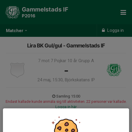
Gammelstads IF
P2016
Logga in
Matcher
Lira BK Gul/gul - Gammelstads IF
7 mot 7 Pojkar 10 år Grupp A
-
24 maj, 15:30, Björkskatans IP
Samling 15:00
Endast kallade kunde anmäla sig till aktiviteten. 22 personer var kallade.
Logga in här
10 spelare tas ut + 2 i reserv
Truppen:
Mattis