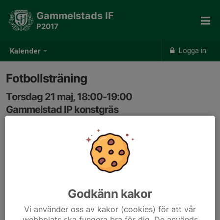
Gammelstads IF
P2017
Logga in
Kalender
Fotbollsträning
Torsdag 21 maj, 18:00-19:00
Gammelstad IP konstgräs
Samling: 17:50, Gammelstad IP
Godkänn kakor
Vi använder oss av kakor (cookies) för att vår
webbplats ska fungera bra för dig. De används