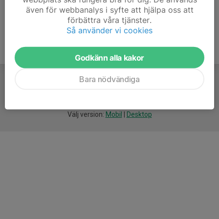
även för webbanalys i syfte att hjälpa oss att
förbättra våra tjänster.
Så använder vi cookies
Godkänn alla kakor
Bara nödvändiga
För
smarta
idrottsföreningar
Välj version:
Mobil
|
Desktop