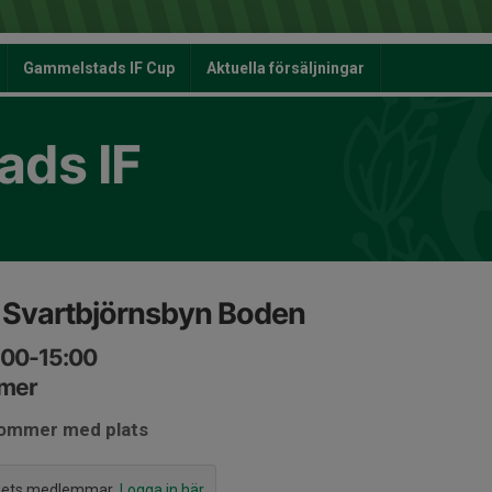
Gammelstads IF Cup
Aktuella försäljningar
ds IF
Svartbjörnsbyn Boden
:00-15:00
mmer
kommer med plats
agets medlemmar.
Logga in här