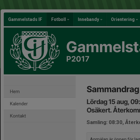
Gammelstads IF
Fotboll
Innebandy
Orientering
Gammelsta
P2017
Sammandrag 
Hem
Lördag 15 aug, 09
Kalender
Osäkert. Återko
Kontakt
Samling: 08:30, Åter
Anmälan är öppen för l