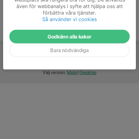
även för webbanalys i syfte att hjälpa oss att
förbättra våra tjänster.
Så använder vi cookies
Godkänn alla kakor
Bara nödvändiga
För
smarta
idrottsföreningar
Välj version:
Mobil
|
Desktop