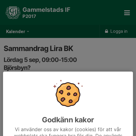
Gammelstads IF
P2017
Logga in
Kalender
Sammandrag Lira BK
Lördag 5 sep, 09:00-15:00
Björsbyn?
Samling: 08:30, Björsbyn?
Anmälan är öppen för lagets medlemmar.
Logga in här
Godkänn kakor
Vi använder oss av kakor (cookies) för att vår
webbplats ska fungera bra för dig. De används