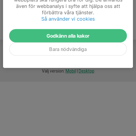
även för webbanalys i syfte att hjälpa oss att
förbättra våra tjänster.
Så använder vi cookies
Godkänn alla kakor
Bara nödvändiga
För
smarta
idrottsföreningar
Välj version:
Mobil
|
Desktop