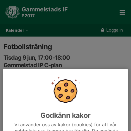
Gammelstads IF
P2017
Logga in
Kalender
Fotbollsträning
Tisdag 9 jun, 17:00-18:00
Gammelstad IP C-plan
Samling: 16:50, Gammelstads IP
Godkänn kakor
Vi använder oss av kakor (cookies) för att vår
webbplats ska fungera bra för dig. De används