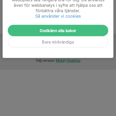
även för webbanalys i syfte att hjälpa oss att
förbättra våra tjänster.
Så använder vi cookies
Godkänn alla kakor
Bara nödvändiga
För
smarta
idrottsföreningar
Välj version:
Mobil
|
Desktop