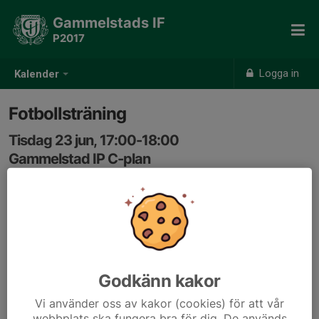
Gammelstads IF
P2017
Logga in
Kalender
Fotbollsträning
Tisdag 23 jun, 17:00-18:00
Gammelstad IP C-plan
Samling: 16:50, Gammelstads IP
Godkänn kakor
Vi använder oss av kakor (cookies) för att vår
webbplats ska fungera bra för dig. De används