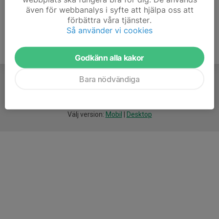
även för webbanalys i syfte att hjälpa oss att
förbättra våra tjänster.
Så använder vi cookies
Godkänn alla kakor
Bara nödvändiga
För
smarta
idrottsföreningar
Välj version:
Mobil
|
Desktop