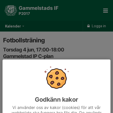
Gammelstads IF
P2017
Logga in
Kalender
Fotbollsträning
Torsdag 4 jun, 17:00-18:00
Gammelstad IP C-plan
Samling: 16:50, Gammelstad IP
Godkänn kakor
Vi använder oss av kakor (cookies) för att vår
webbplats ska fungera bra för dig. De används