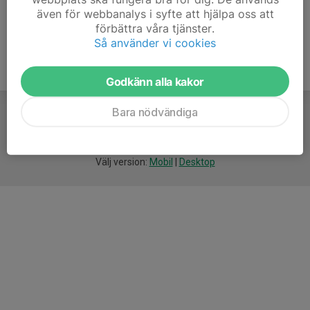
även för webbanalys i syfte att hjälpa oss att
förbättra våra tjänster.
Så använder vi cookies
Godkänn alla kakor
Bara nödvändiga
För
smarta
idrottsföreningar
Välj version:
Mobil
|
Desktop