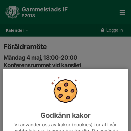
Gammelstads IF
P2018
Logga in
Kalender
Föräldramöte
Måndag 4 maj, 18:00-20:00
Konferensrummet vid kansliet
Samling: 18:00
Godkänn kakor
Vi använder oss av kakor (cookies) för att vår
webbplats ska fungera bra för dig. De används