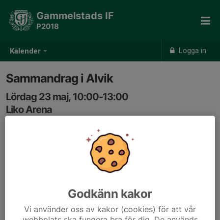
Gammelstads IF
P2018
Logga in
Kalender
Sammandrag i Alvik
Lördag 23 maj, 10:00-13:00
Liko Arena
Samling: 09:30, Liko Arena huvudarenan stora
konstgräset
Årets första sammandrag går av stapeln lördag den 23
maj på Liko Arena Danelvägen 17. Samling 30 min innan
första match, utdelning och registrering av matchtröjor
Godkänn kakor
sker på plats.
Vi använder oss av kakor (cookies) för att vår
Matcher:
webbplats ska fungera bra för dig. De används