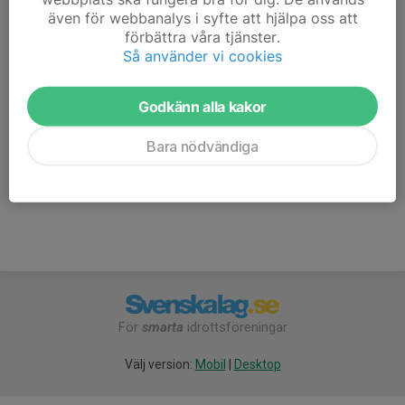
Alviks IK 1 plan 1 kl 10:00-10:35
även för webbanalys i syfte att hjälpa oss att
Alviks IK 2 plan 2 kl 11:30-12:05
förbättra våra tjänster.
IFK Luleå plan 2 kl 12:15-12:50
Så använder vi cookies
Speltid 2 x 15 min
Godkänn alla kakor
Kiosken är öppen, det finns fika, varmkorv, varma
Bara nödvändiga
mackor, hamburgare mm till försäljning.
För
smarta
idrottsföreningar
Välj version:
Mobil
|
Desktop