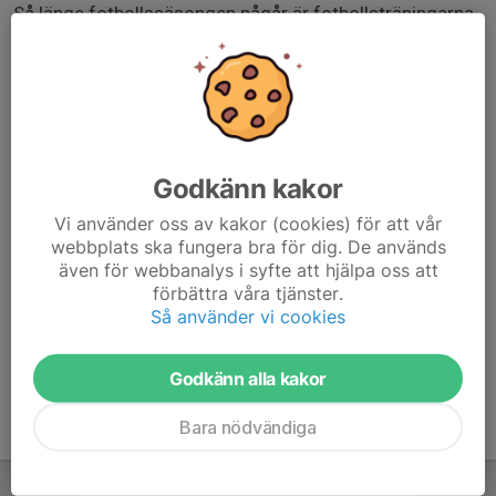
Så länge fotbollssäsongen pågår är fotbollsträningarna
förstahandsvalet, detta är enbart en extra möjlighet att
komma igång för de som orkar och vill träna mer.
Denna måndagstid kommer vi dock inte att ha under
säsongen utan detta blir en extra tid under några veckor
inledningsvis.
Godkänn kakor
Träningsdagar under innebandysäsongen kommer att
Vi använder oss av kakor (cookies) för att vår
vara
webbplats ska fungera bra för dig. De används
Måndag i Sunderbyn (from 16/9)
även för webbanalys i syfte att hjälpa oss att
förbättra våra tjänster.
Onsdag i Gammelstad (from 28/8)
Så använder vi cookies
Söndag i Sunderbyn (from 15/9)
Godkänn alla kakor
Bara nödvändiga