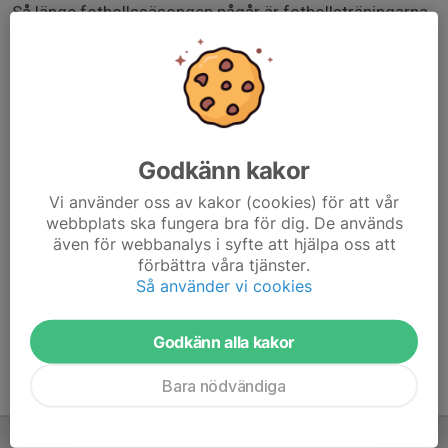
Så länge fotbollssäsongen pågår är fotbollsträningarna
förstahandsvalet, detta är enbart en extra möjlighet att
komma igång för de som orkar och vill träna mer.
Denna måndagstid kommer vi dock inte att ha under
säsongen utan detta blir en extra tid under några veckor
inledningsvis.
Godkänn kakor
Träningsdagar under innebandysäsongen kommer att
Vi använder oss av kakor (cookies) för att vår
vara
webbplats ska fungera bra för dig. De används
Måndag i Sunderbyn (from 16/9)
även för webbanalys i syfte att hjälpa oss att
förbättra våra tjänster.
Onsdag i Gammelstad (from 28/8)
Så använder vi cookies
Söndag i Sunderbyn (from 15/9)
Godkänn alla kakor
Bara nödvändiga