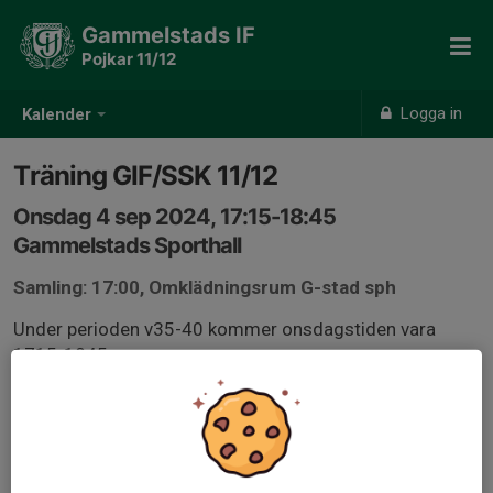
Gammelstads IF
Pojkar 11/12
Logga in
Kalender
Träning GIF/SSK 11/12
Onsdag 4 sep 2024, 17:15-18:45
Gammelstads Sporthall
Samling: 17:00, Omklädningsrum G-stad sph
Under perioden v35-40 kommer onsdagstiden vara
1715-1845
Därefter justeras onsdagstiden till ordinarie
träningstider