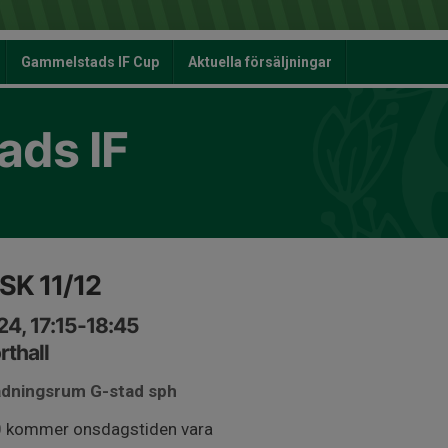
Gammelstads IF Cup
Aktuella försäljningar
ds IF
SK 11/12
4, 17:15-18:45
thall
ädningsrum G-stad sph
0 kommer onsdagstiden vara