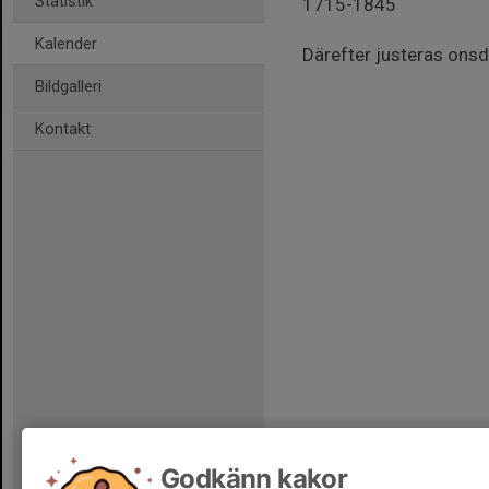
Statistik
1715-1845
Kalender
Därefter justeras onsd
Bildgalleri
Kontakt
Godkänn kakor