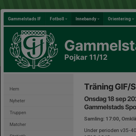
Gammelstads IF
Fotboll
Innebandy
Orientering
Gammelsta
Pojkar 11/12
Träning GIF/S
Hem
Onsdag 18 sep 202
Nyheter
Gammelstads Spor
Truppen
Samling: 17:00, Omkl
Matcher
Under perioden v35-4