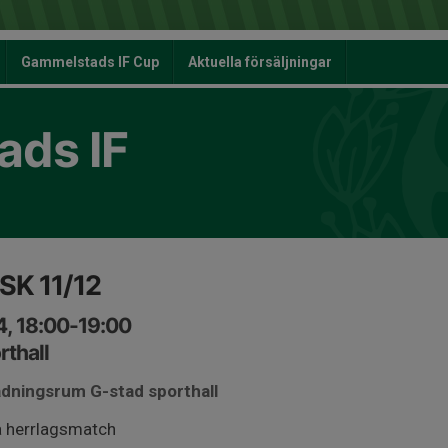
Gammelstads IF Cup
Aktuella försäljningar
ds IF
SK 11/12
4, 18:00-19:00
thall
ädningsrum G-stad sporthall
a herrlagsmatch