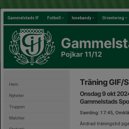
Gammelstads IF
Fotboll
Innebandy
Orientering
Gammelsta
Pojkar 11/12
Träning GIF/S
Hem
Onsdag 9 okt 202
Nyheter
Gammelstads Spor
Truppen
Samling: 17:45, Omkl
Matcher
Ändrad träningstid pg