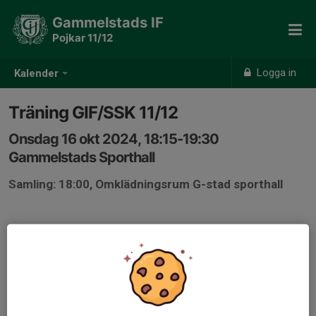
Gammelstads IF
Pojkar 11/12
Logga in
Kalender
Träning GIF/SSK 11/12
Onsdag 16 okt 2024, 18:15-19:30
Gammelstads Sporthall
Samling: 18:00, Omklädningsrum G-stad sporthall