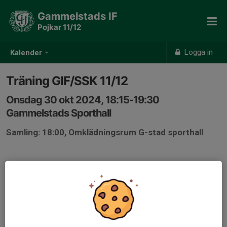
Gammelstads IF
Pojkar 11/12
Logga in
Kalender
Träning GIF/SSK 11/12
Onsdag 30 okt 2024, 18:15-19:30
Gammelstads Sporthall
Samling: 18:00, Omklädningsrum G-stad sporthall