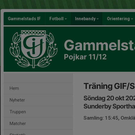
Gammelstads IF
Fotboll
Innebandy
Orientering
Gammelsta
Pojkar 11/12
Träning GIF/
Hem
Söndag 20 okt 202
Nyheter
Sunderby Sporthal
Truppen
Samling: 15:45, Omkl
Matcher