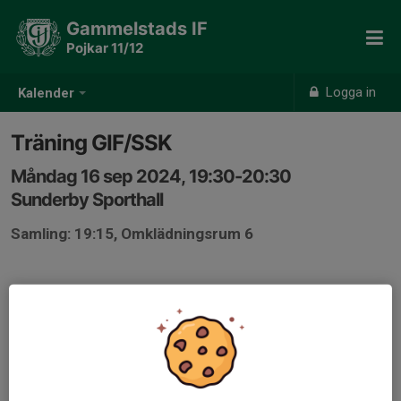
Gammelstads IF
Pojkar 11/12
Logga in
Kalender
Träning GIF/SSK
Måndag 16 sep 2024, 19:30-20:30
Sunderby Sporthall
Samling: 19:15, Omklädningsrum 6