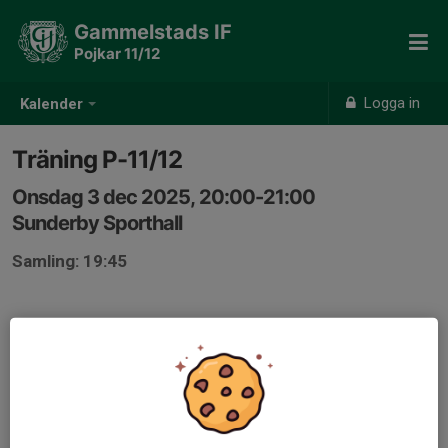
Gammelstads IF
Pojkar 11/12
Logga in
Kalender
Träning P-11/12
Onsdag 3 dec 2025, 20:00-21:00
Sunderby Sporthall
Samling: 19:45