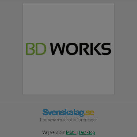
För
smarta
idrottsföreningar
Välj version:
Mobil
|
Desktop