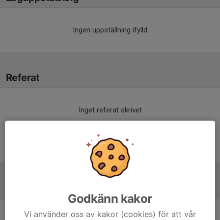
Ingen uppställning ifylld
Referat
Inget referat skrivet
Tabell
Godkänn kakor
Vi använder oss av kakor (cookies) för att vår
Pantamera Pojkar Röd 7
M
+/-
P