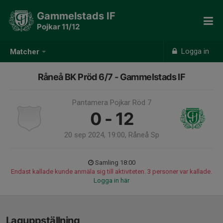
Gammelstads IF
Pojkar 11/12
Logga in
Matcher
Råneå BK Pröd 6/7 - Gammelstads IF
Pantamera Pojkar Röd 7
0 - 12
20 sep 2024, 19:00, Råneå Sp
Samling 18:00
Endast kallade kunde anmäla sig till aktiviteten. 3 personer var kallade.
Logga in här
Laguppställning