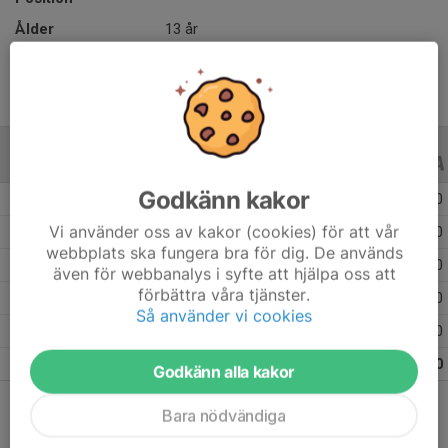
Ålder
13 år
ALLA SERIER
ALLA ÅR
Godkänn kakor
Säsongen 25/26
9
0
0
Vi använder oss av kakor (cookies) för att vår
Säsongen 24/25
10
0
0
webbplats ska fungera bra för dig. De används
Säsongen 23/24
13
0
0
även för webbanalys i syfte att hjälpa oss att
förbättra våra tjänster.
Säsongen 22/23
7
0
0
Så använder vi cookies
Säsongen 21/22
5
0
0
Totalt
44
0
0
Godkänn alla kakor
Bara nödvändiga