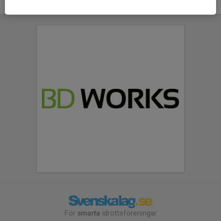
För
smarta
idrottsföreningar