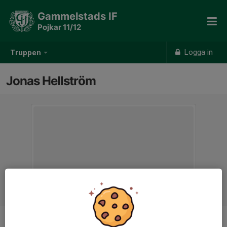
Gammelstads IF
Pojkar 11/12
Logga in
Truppen
Jonas Hellström
Titel
Tränare