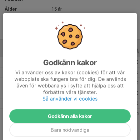
Ålder
15 år
ALLA SERIER
ALLA ÅR
Godkänn kakor
Säsongen 25/26
11
0
0
Vi använder oss av kakor (cookies) för att vår
Säsongen 24/25
17
0
0
webbplats ska fungera bra för dig. De används
Säsongen 23/24
14
0
0
även för webbanalys i syfte att hjälpa oss att
förbättra våra tjänster.
Säsongen 22/23
6
0
0
Så använder vi cookies
Säsongen 21/22
7
0
0
Totalt
55
0
0
Godkänn alla kakor
Bara nödvändiga