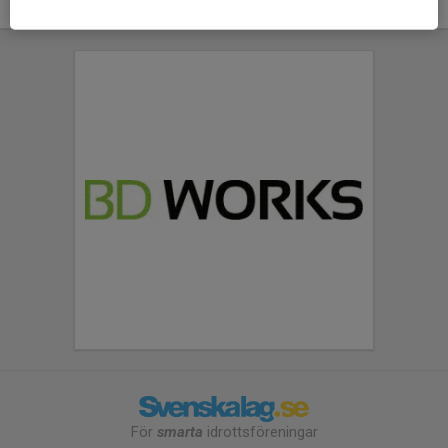
För
smarta
idrottsföreningar