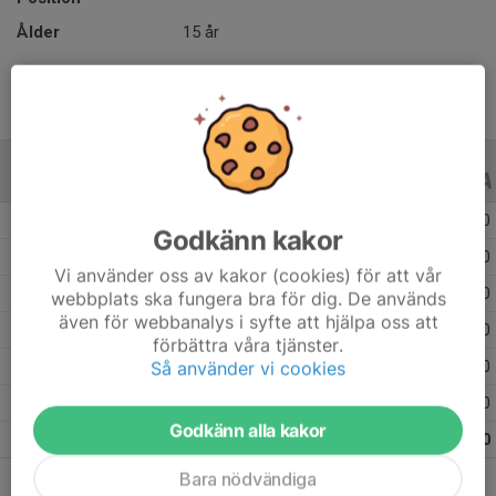
Ålder
15 år
ALLA SERIER
ALLA ÅR
Säsongen 25/26
11
0
0
Godkänn kakor
Säsongen 24/25
17
0
0
Vi använder oss av kakor (cookies) för att vår
Säsongen 23/24
12
0
0
webbplats ska fungera bra för dig. De används
även för webbanalys i syfte att hjälpa oss att
Säsongen 22/23
6
0
0
förbättra våra tjänster.
Så använder vi cookies
Säsongen 21/22
4
0
0
Säsongen 19/20
9
0
0
Godkänn alla kakor
Totalt
59
0
0
Bara nödvändiga