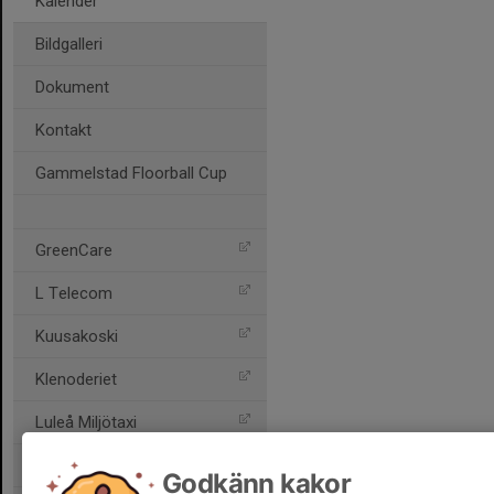
Kalender
Bildgalleri
Dokument
Kontakt
Gammelstad Floorball Cup
GreenCare
L Telecom
Kuusakoski
Klenoderiet
Luleå Miljötaxi
Rent-A-Wreck
Godkänn kakor