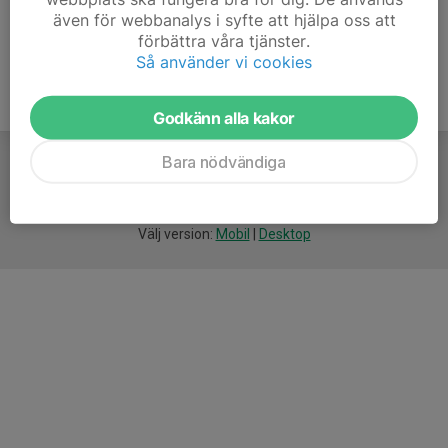
även för webbanalys i syfte att hjälpa oss att
förbättra våra tjänster.
Så använder vi cookies
Godkänn alla kakor
Bara nödvändiga
För
smarta
idrottsföreningar
Välj version:
Mobil
|
Desktop