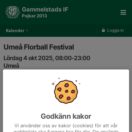
Gammelstads IF
Pojkar 2013
Logga in
Kalender
Umeå Florball Festival
Lördag 4 okt 2025, 08:00-23:00
Umeå
Samling: 08:00
Godkänn kakor
Vi använder oss av kakor (cookies) för att vår
webbplats ska fungera bra för dig. De används