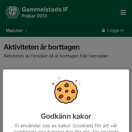
Gammelstads IF
Pojkar 2013
Logga in
Matcher
Aktiviteten är borttagen
Aktiviteten du försöker nå är borttagen från hemsidan.
Godkänn kakor
Vi använder oss av kakor (cookies) för att vår
webbplats ska fungera bra för dig. De används