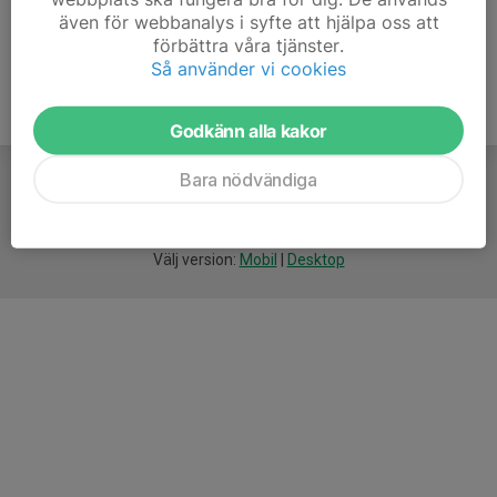
även för webbanalys i syfte att hjälpa oss att
förbättra våra tjänster.
Så använder vi cookies
Godkänn alla kakor
Bara nödvändiga
För
smarta
idrottsföreningar
Välj version:
Mobil
|
Desktop