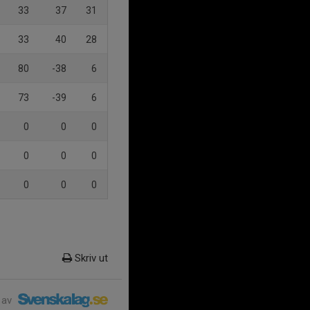
33
37
31
33
40
28
80
-38
6
73
-39
6
0
0
0
0
0
0
0
0
0
Skriv ut
 av