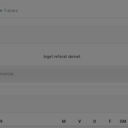
öm
Tränare
Inget referat skrivet
 9
M
V
O
F
GM