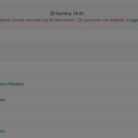
Samling 18:45
llade kunde anmäla sig till aktiviteten. 28 personer var kallade.
Logga
tröm/Wänkkö
son
bom