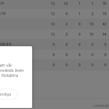
8/9
12
10
1
1
70
9/10
12
9
1
2
73
12
2
0
10
42
12
2
0
10
34
SSK 8/9
0
0
0
0
0
/10
0
0
0
0
0
/10
att vår
0
0
0
0
0
 används även
t förbättra
ändiga
Levererat