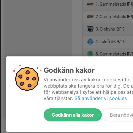
1. Gammelstads IF 
2. Gammelstads IF 
3. Öjebyns IBF 9
4. Luleå SK 9/10
5. Gammelstads IF/
6. Team Kalix IBK 9
Godkänn kakor
7. Tväråselets AIF 9
Vi använder oss av kakor (cookies) för 
webbplats ska fungera bra för dig. De
för webbanalys i syfte att hjälpa oss at
våra tjänster.
Så använder vi cookies
Godkänn alla kakor
Bara nödv
Tjäna pengar till laget