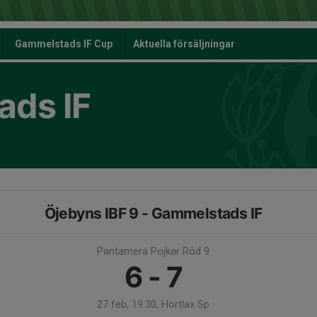
Gammelstads IF Cup
Aktuella försäljningar
ds IF
Öjebyns IBF 9 - Gammelstads IF
Pantamera Pojkar Röd 9
6 - 7
27 feb, 19:30, Hortlax Sp