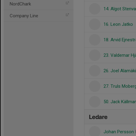
NordChark
14. Algot Stenval
Company Line
16. Leon Jatko
18. Arvid Ejnest
23. Valdemar Hj
26. Joel Alamäki
27. Truls Mober
50. Jack Källma
Ledare
Johan Persson