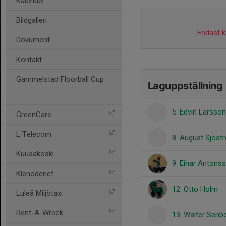
Kalender
Bildgalleri
Endast ka
Dokument
Kontakt
Gammelstad Floorball Cup
Laguppställning
5. Edvin Larsson
GreenCare
L Telecom
8. August Sjös
Kuusakoski
9. Einar Antons
Klenoderiet
12. Otto Holm
Luleå Miljötaxi
Rent-A-Wreck
13. Walter Sen