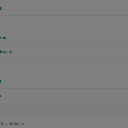
l
rand
ärtedal
g
n
Huvudtränare