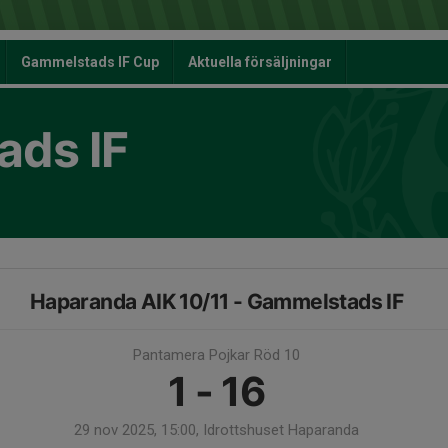
Gammelstads IF Cup
Aktuella försäljningar
ds IF
Haparanda AIK 10/11 - Gammelstads IF
Pantamera Pojkar Röd 10
1 - 16
29 nov 2025, 15:00, Idrottshuset Haparanda