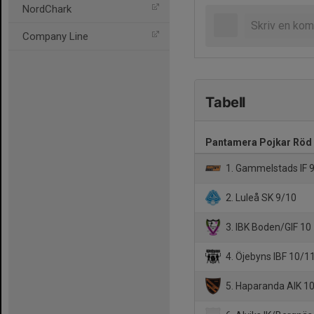
NordChark
Company Line
Tabell
Pantamera Pojkar Röd
1. Gammelstads IF 
2. Luleå SK 9/10
3. IBK Boden/GIF 10
4. Öjebyns IBF 10/1
5. Haparanda AIK 1