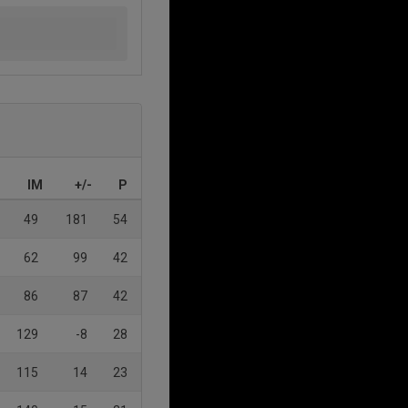
IM
+/-
P
49
181
54
62
99
42
86
87
42
129
-8
28
115
14
23