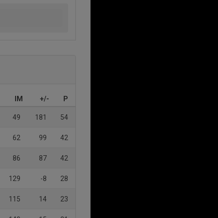
IM
+/-
P
49
181
54
62
99
42
86
87
42
129
-8
28
115
14
23