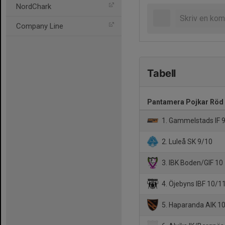
NordChark
Company Line
Tabell
Pantamera Pojkar Röd
1. Gammelstads IF 
2. Luleå SK 9/10
3. IBK Boden/GIF 10
4. Öjebyns IBF 10/1
5. Haparanda AIK 1