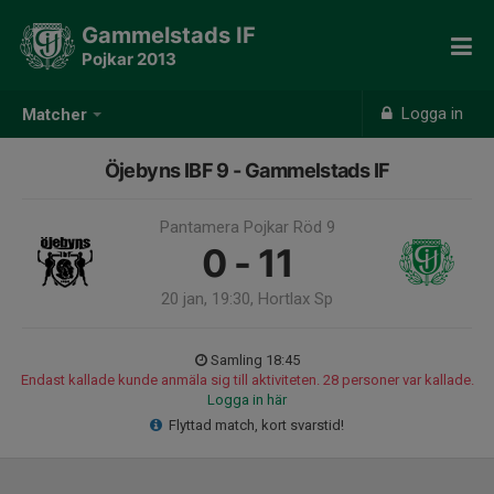
Gammelstads IF
Pojkar 2013
Logga in
Matcher
Öjebyns IBF 9 - Gammelstads IF
Pantamera Pojkar Röd 9
0 - 11
20 jan, 19:30, Hortlax Sp
Samling 18:45
Endast kallade kunde anmäla sig till aktiviteten. 28 personer var kallade.
Logga in här
Flyttad match, kort svarstid!