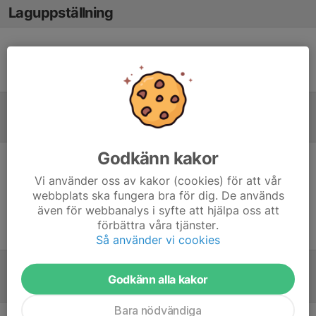
Laguppställning
Ingen uppställning ifylld
Referat
Godkänn kakor
Inget referat skrivet
Vi använder oss av kakor (cookies) för att vår
webbplats ska fungera bra för dig. De används
även för webbanalys i syfte att hjälpa oss att
förbättra våra tjänster.
Så använder vi cookies
Godkänn alla kakor
Tabell
Bara nödvändiga