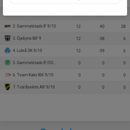
Pantamera Pojkar Röd 9
M
+/-
P
1. Gammelstads IF 8/9
12
37
31
2. Gammelstads IF 9/10
12
40
28
3. Öjebyns IBF 9
12
-38
6
4. Luleå SK 9/10
12
-39
6
5. Gammelstads IF/SSK 8/9
0
0
0
6. Team Kalix IBK 9/10
0
0
0
7. Tväråselets AIF 9/10
0
0
0