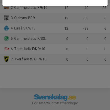
2. Gammelstads IF 9/10
12
40
28
3. Öjebyns IBF 9
12
-38
6
4. Luleå SK 9/10
12
-39
6
5. Gammelstads IF/SSK 8/9
0
0
0
6. Team Kalix IBK 9/10
0
0
0
7. Tväråselets AIF 9/10
0
0
0
För
smarta
idrottsföreningar