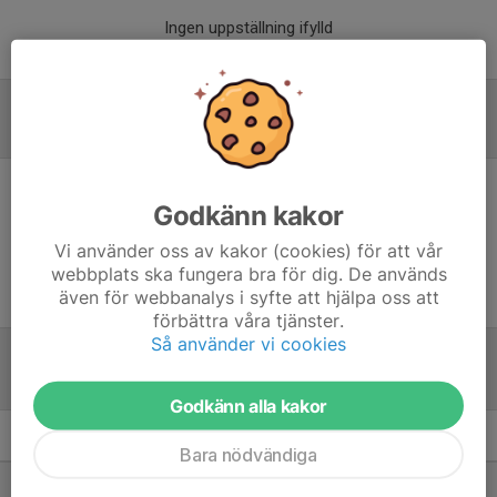
Ingen uppställning ifylld
Referat
Inget referat skrivet
Godkänn kakor
Vi använder oss av kakor (cookies) för att vår
webbplats ska fungera bra för dig. De används
även för webbanalys i syfte att hjälpa oss att
förbättra våra tjänster.
Så använder vi cookies
Tabell
Godkänn alla kakor
Pantamera Pojkar Röd 9
M
+/-
P
Bara nödvändiga
1. Gammelstads IF 8/9
12
37
31