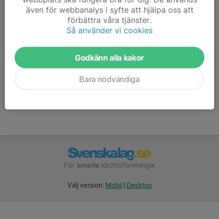
även för webbanalys i syfte att hjälpa oss att
7. Team Kalix IBK 9/10
18
-12
19
förbättra våra tjänster.
Så använder vi cookies
8. Bensby UFF/SSK 10/11
18
-36
19
Godkänn alla kakor
9. Notvikens IK 10/11
17
-101
14
10. Tväråselets AIF 10
Bara nödvändiga
18
-209
1
För
smarta
idrottsföreningar
Välj version:
Mobil
|
Desktop