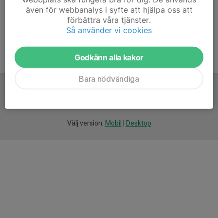
även för webbanalys i syfte att hjälpa oss att
7. Bergnäsets AIK/Alviks IK Pröd 8/9
12
-23
10
förbättra våra tjänster.
Så använder vi cookies
Godkänn alla kakor
Bara nödvändiga
För
smarta
idrottsföreningar
Välj version:
Mobil
|
Desktop