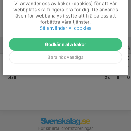
Vi använder oss av kakor (cookies) för att vår
Ålder
13 år
webbplats ska fungera bra för dig. De används
även för webbanalys i syfte att hjälpa oss att
förbättra våra tjänster.
Så använder vi cookies
Godkänn alla kakor
ALLA SERIER
ALLA ÅR
Bara nödvändiga
Säsongen 25/26
12
0
0
Säsongen 24/25
10
0
0
Totalt
22
0
0
För
smarta
idrottsföreningar