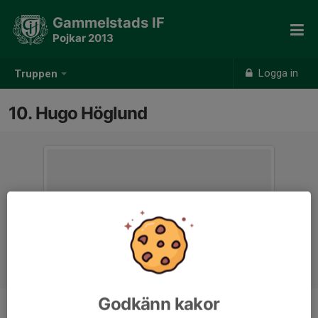
Gammelstads IF
Pojkar 2013
Logga in
Truppen
10. Hugo Höglund
Godkänn kakor
Position
-