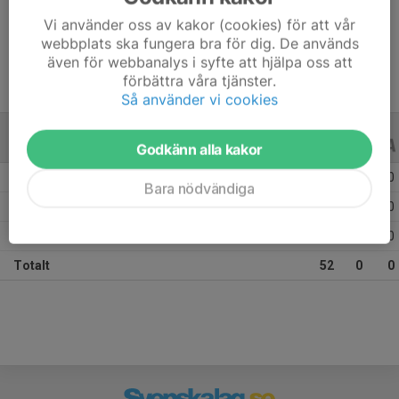
Vi använder oss av kakor (cookies) för att vår
Ålder
13 år
webbplats ska fungera bra för dig. De används
även för webbanalys i syfte att hjälpa oss att
förbättra våra tjänster.
Så använder vi cookies
ALLA SERIER
ALLA ÅR
Godkänn alla kakor
Säsongen 25/26
24
0
0
Bara nödvändiga
Säsongen 24/25
25
0
0
Säsongen 22/23
3
0
0
Totalt
52
0
0