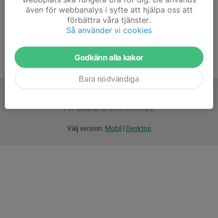
även för webbanalys i syfte att hjälpa oss att
Ålder
47 år
förbättra våra tjänster.
Så använder vi cookies
Godkänn alla kakor
Bara nödvändiga
För
smarta
idrottsföreningar
Välj version:
Mobil
|
Desktop