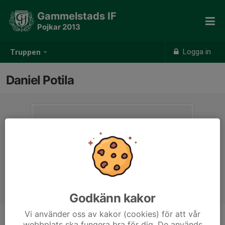
Gammelstads IF
Pojkar 2013
Logga in
Truppen
Daniel Potila
Godkänn kakor
Vi använder oss av kakor (cookies) för att vår
webbplats ska fungera bra för dig. De används
Titel
Tränare