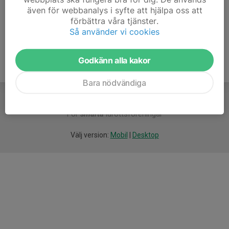
även för webbanalys i syfte att hjälpa oss att
Ålder
42 år
förbättra våra tjänster.
Så använder vi cookies
Godkänn alla kakor
Bara nödvändiga
För
smarta
idrottsföreningar
Välj version:
Mobil
|
Desktop