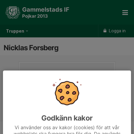
Gammelstads IF
Pojkar 2013
Logga in
Truppen
Nicklas Forsberg
Godkänn kakor
Vi använder oss av kakor (cookies) för att vår
webbplats ska fungera bra för dig. De används
Titel
Tränare