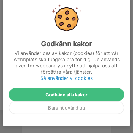
Vi kommer köra med SI enheter så ta med SI pinnar om
ni har, finns att låna till övriga.
Efter stafetten har vi lättare fika tillsammans och
avslutar inför sommaren.
För att få ihop lagen bra och komma igång hyfsat fort
Godkänn kakor
så önskar vi svar på kallelsen senast under söndagen.
Vi använder oss av kakor (cookies) för att vår
Samlas på baksidan av Bäckhagens Förskola, parkera
webbplats ska fungera bra för dig. De används
med förstånd på lämplig plats i närområdet. Tänk på P-
även för webbanalys i syfte att hjälpa oss att
förbättra våra tjänster.
avgiften på Grändernas parkeringar.
Så använder vi cookies
Godkänn alla kakor
Bara nödvändiga