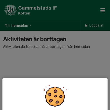
Gammelstads IF
Kotten
Logga in
Till hemsidan
Aktiviteten är borttagen
Aktiviteten du försöker nå är borttagen från hemsidan.