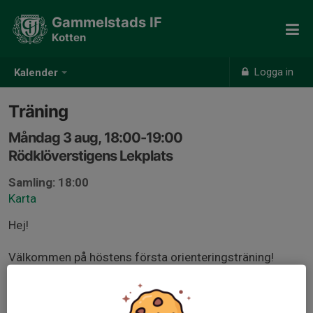
Gammelstads IF
Kotten
Logga in
Kalender
Träning
Måndag 3 aug, 18:00-19:00
Rödklöverstigens Lekplats
Samling: 18:00
Karta
Hej!
Välkommen på höstens första orienteringsträning!
Vi samlas på nya lekplatsen vid Rödklöverstigen.
Finns några få parkeringsplatser söder om lekplatsen
man kör in från Övägen.