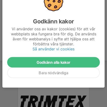
Ta med kläder och skor för att springa asfalt och park.
Ta med vattenflaska. Vi ser gärna att föräldrar springer
med sina barn.
Godkänn kakor
Vi använder oss av kakor (cookies) för att vår
Hälsningar ledarna i GIF
webbplats ska fungera bra för dig. De används
även för webbanalys i syfte att hjälpa oss att
förbättra våra tjänster.
Så använder vi cookies
Godkänn alla kakor
Bara nödvändiga