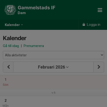
Gammelstads IF
Dam
Logga in
Kalender
Kalender
Gå till idag
|
Prenumerera
Februari 2026
1
Sön
v.6
2
Mån