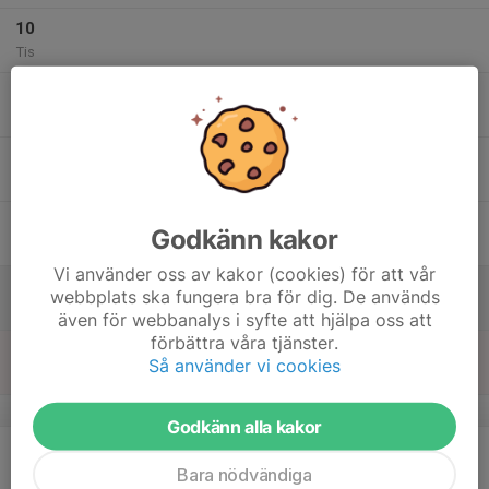
10
Tis
11
Ons
12
Tor
13
Godkänn kakor
Fre
Vi använder oss av kakor (cookies) för att vår
14
webbplats ska fungera bra för dig. De används
Lör
även för webbanalys i syfte att hjälpa oss att
förbättra våra tjänster.
15
Så använder vi cookies
Sön
v.8
Godkänn alla kakor
16
Mån
Bara nödvändiga