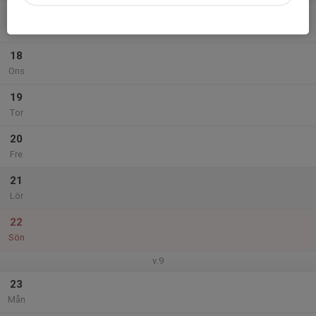
17
Tis
18
Ons
19
Tor
20
Fre
21
Lör
22
Sön
v.9
23
Mån