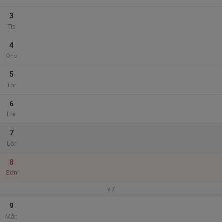
3
Tis
4
Ons
5
Tor
6
Fre
7
Lör
8
Sön
v.7
9
Mån