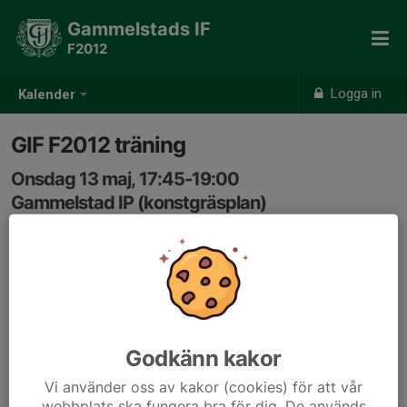
Gammelstads IF
F2012
Logga in
Kalender
GIF F2012 träning
Onsdag 13 maj, 17:45-19:00
Gammelstad IP (konstgräsplan)
Samling: 17:35, Gammelstad IP (konstgräs)
Godkänn kakor
Vi använder oss av kakor (cookies) för att vår
webbplats ska fungera bra för dig. De används