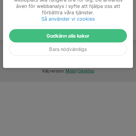
även för webbanalys i syfte att hjälpa oss att
förbättra våra tjänster.
Så använder vi cookies
Godkänn alla kakor
Bara nödvändiga
För
smarta
idrottsföreningar
Välj version:
Mobil
|
Desktop